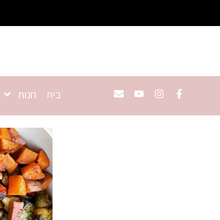
בית
חנות