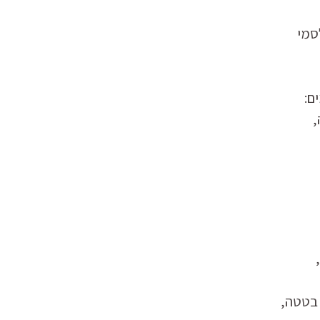
ם:
 בטטה,