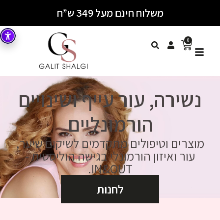
משלוח חינם מעל 349 ש”ח
0
נשירה, עור עייף ושינויים
הורמונליים
מוצרים וטיפולים מתקדמים לשיקום שיער,
עור ואיזון הורמונלי בגישה הוליסטית -
IN&OUT.
לחנות