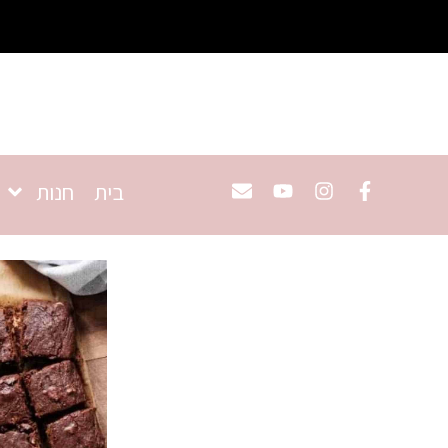
בית
חנות