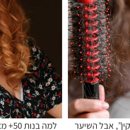
ן”, אבל השיער
למה ב