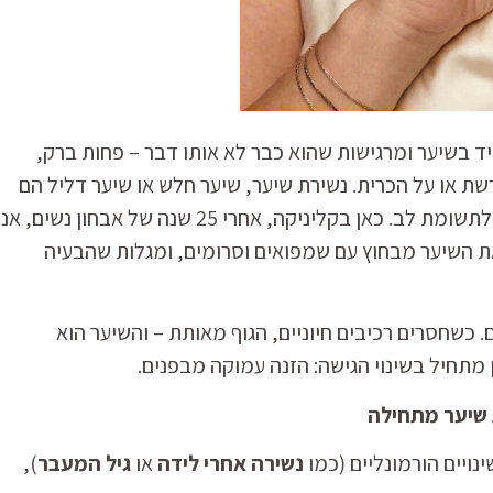
יד בשיער ומרגישות שהוא כבר לא אותו דבר – פחות ברק,
ת או על הכרית. נשירת שיער, שיער חלש או שיער דליל הם
לא רק עניין אסתטי – הם סימן שהגוף שלנו זקוק לתשומת לב. כאן בקליניקה, אחרי 25 שנה של אבחון נשים, א
 את השיער מבחוץ עם שמפואים וסרומים, ומגלות שהבעיה
שחסרים רכיבים חיוניים, הגוף מאותת – והשיער הוא
 מתחיל בשינוי הגישה: הזנה עמוקה מבפנים.
שיער מתחילה
ינויים הורמונליים (כמו
נשירה אחרי לידה
או
גיל המעבר
),