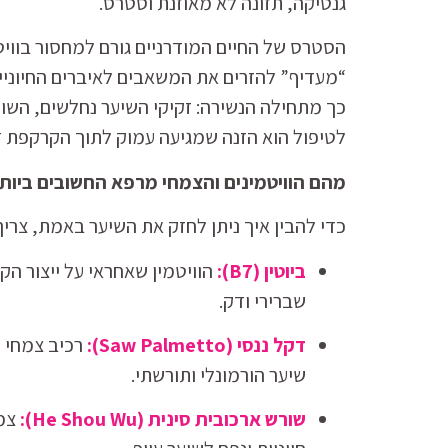
גנטיקה, תזונה לא מאוזנת וסטרס.
הסטרס של החיים המודרניים גורם למחסור בוויטמ
“מעדיף” להזרים את המשאבים לאיברים החיוניי
כך מתחילה הנשירה: זקיקי השיער נחלשים, השו
לטיפול הוא הזנה שמגיעה עמוק לתוך הקרקפת ד
מהם הוויטמינים והצמחי מרפא החשובים ביותר
כדי להבין איך ניתן לחזק את השיער באמת, צרי
ביוטין (B7):
הוויטמין שאחראי על ייצור הק
שברירי ודק.
דקל ננסי (Saw Palmetto):
שיער הורמונלי ותורשתי.
שורש ארכובית סינית (He Shou Wu):
צמח