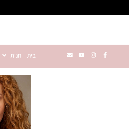
בית
חנות