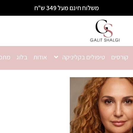
משלוח חינם מעל 349 ש”ח
קורסים
טיפולים בקליניקה
אודות
בלוג
מתכו