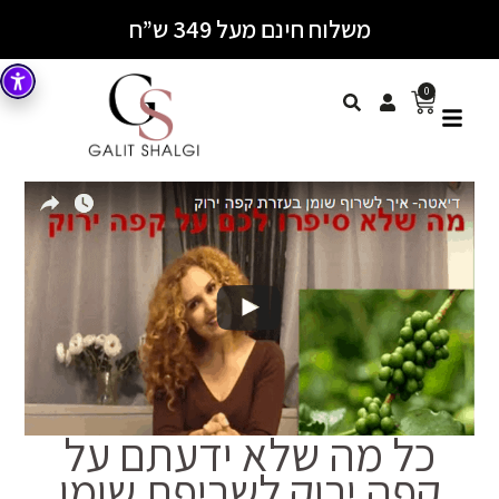
משלוח חינם מעל 349 ש”ח
0
כל מה שלא ידעתם על
קפה ירוק לשריפת שומן