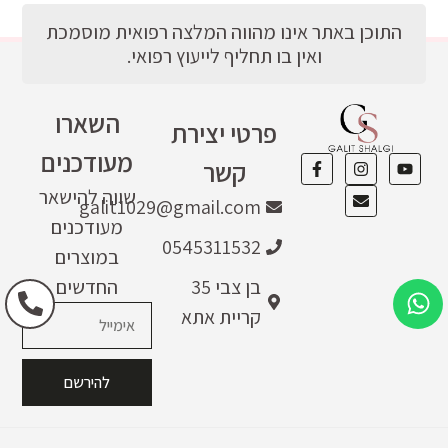
התוכן באתר אינו מהווה המלצה רפואית מוסמכת
ואין בו תחליף לייעוץ רפואי.
השארו
פרטי יצירת
מעודכנים
קשר
שווה להישאר
galit1029@gmail.com
מעודכנים
0545311532
במוצרים
בן צבי 35
החדשים
קריית אתא
להירשם