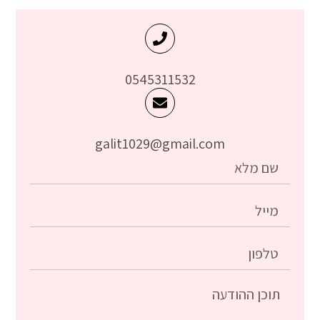
0545311532
galit1029@gmail.com