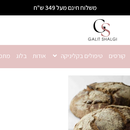
משלוח חינם מעל 349 ש”ח
קורסים
טיפולים בקליניקה
אודות
בלוג
מתכו