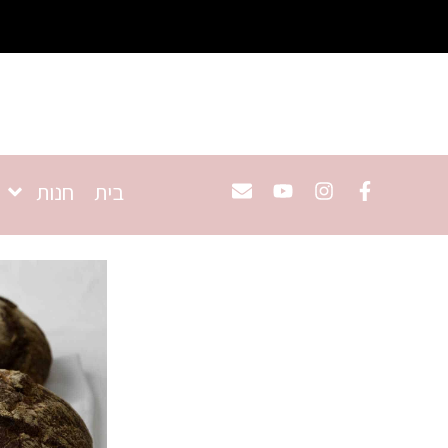
בית
חנות