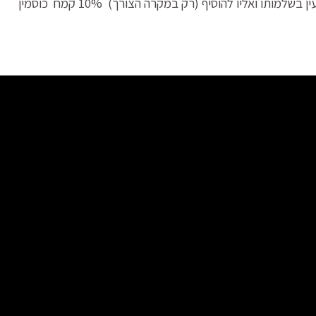
פיתות ניתן להשתמש בקמח כוסמין מלא הנטחן מהגרעין בשלמותו ואליו להוסיף (רק במקרה הצורך) 10% קמח כוסמין