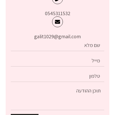
0545311532
galit1029@gmail.com