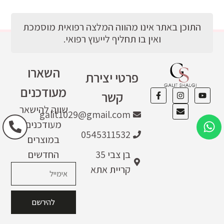
התוכן באתר אינו מהווה המלצה רפואית מוסמכת
ואין בו תחליף לייעוץ רפואי.
השארו
פרטי יצירת
מעודכנים
קשר
שווה להישאר
galit1029@gmail.com
מעודכנים
0545311532
במוצרים
בן צבי 35
החדשים
קריית אתא
להירשם