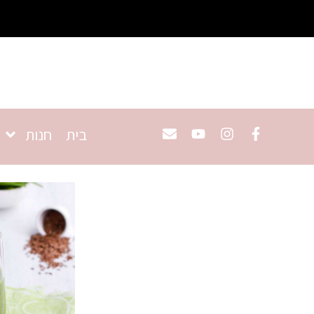
בית
חנות