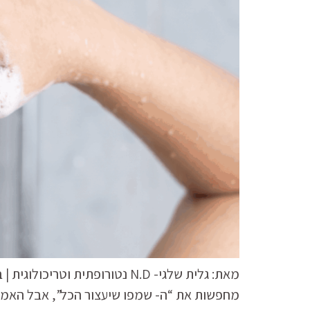
מאת: גלית שלגי- N.D נטורופתי
מחפשות את “ה- שמפו שיעצור הכל”, אבל האמת ה