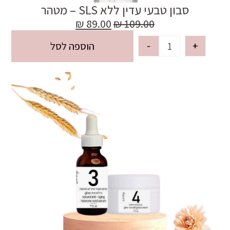
סבון טבעי עדין ללא SLS – מטהר
₪
89.00
₪
109.00
-
+
הוספה לסל