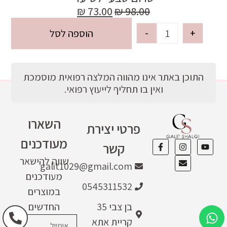
₪
73.00
₪
98.00
-
+
הוספה לסל
התוכן באתר אינו מהווה המלצה רפואית מוסמכת
ואין בו תחליף לייעוץ רפואי.
השארו
פרטי יצירת
מעודכנים
קשר
שווה להישאר
galit1029@gmail.com
מעודכנים
0545311532
במוצרים
בן צבי 35
החדשים
קריית אתא