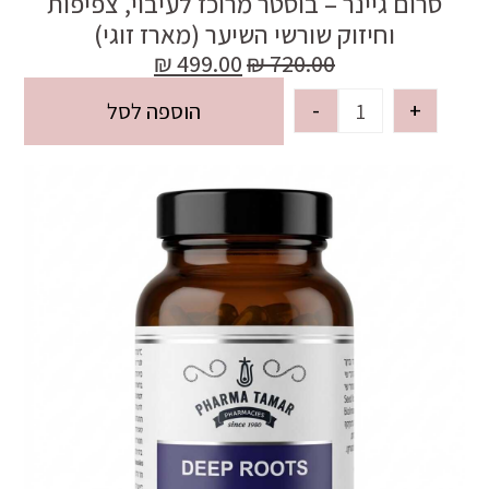
סרום גיינר – בוסטר מרוכז לעיבוי, צפיפות
וחיזוק שורשי השיער (מארז זוגי)
₪
499.00
₪
720.00
-
+
הוספה לסל