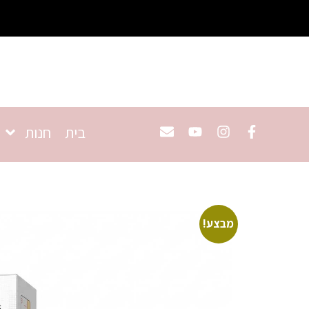
בית
חנות
מבצע!