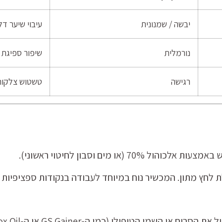
יבשה / שמנונית
עיבוי שיער דל
נורמלית
שיפור ספיגת 
רגישה
טשטוש צלקות 
(או מים וסבון לחיטוי ראשוני).
 לחץ מתון. המכשיר נוח במיוחד לעבודה בנקודות ספציפיות ה
 או השמן הטיפולי (כמו ה-GS Gainer או ה-Detox Oil).