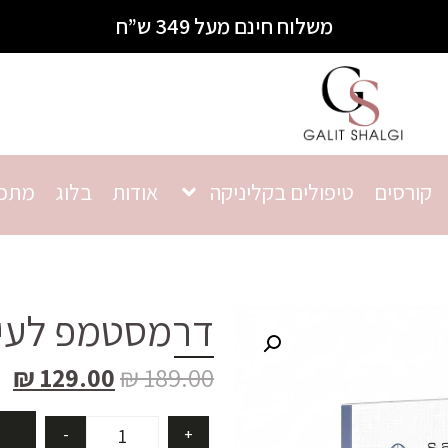
משלוח חינם מעל 349 ש”ח
קורסים
טיפולים בקליניקה
אודות
בלוג
מתכו
דרמסטמפ לעיד
₪
129.00
₪
189.00
-
+