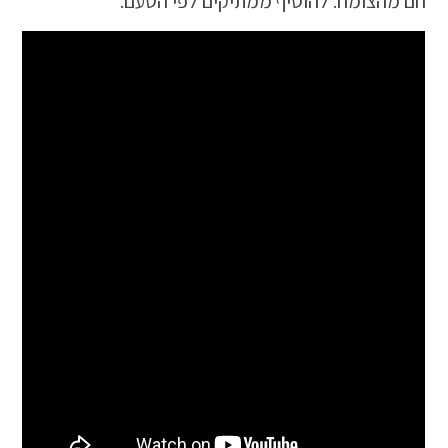
חם מהצומח. להוסיף ממתיקים לפי הטעם.