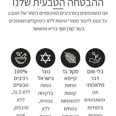
ההבטחה הטבעית שלנו
אנו משתמשים במרכיבים האיכותיים ביותר של הטבע
על מנת לייצור מוצרי טיפוח ללא כימיקלים התומכים
בעור קורן וגוף בריא ומאושר.
בלי שום
מקור בר
נוצר
100%
דבר
קיימא
בישראל
רכיבים
מלאכותי
טבעיים
מחוות
נעשה
אנו
ללא SLS,
קטנות
ברקיחה
משתמשים
ללא
למשפחות
עצמית,
ביסודות
פרבנים,
צמחים
ללא
היקרים
אנטי