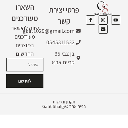
השארו
פרטי יצירת
מעודכנים
קשר
שווה להישאר
galit1029@gmail.com
מעודכנים
0545311532
במוצרים
בן צבי 35
החדשים
קריית אתא
להירשם
תקנון ונגישות
בניית אתר
Galit Shalgi©