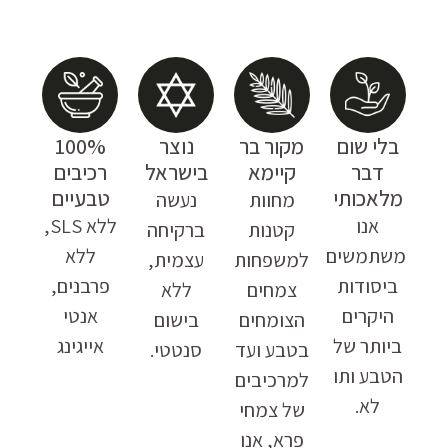
בלי שום
מקור בר
נוצר
100%
דבר
קיימא
בישראל
רכיבים
מלאכותי
טבעיים
מחוות
נעשה
אנו
ללא SLS,
קטנות
ברקיחה
משתמשים
ללא
למשפחות
עצמית,
ביסודות
פרבנים,
צמחים
ללא
היקרים
אנטי
הצומחים
בישום
ביותר של
אייגינג
בטבע ועד
סנטטי.
הטבע ותו
למרכיבים
לא.
של צמחי
פרא, אנו