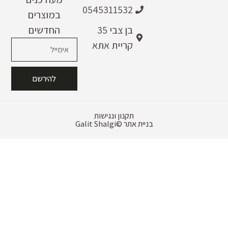
0545311532
במוצרים
בן צבי 35
החדשים
קריית אתא
להירשם
תקנון ונגישות
בניית אתר
Galit Shalgi©