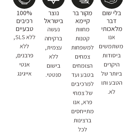
בלי שום
מקור בר
נוצר
100%
דבר
קיימא
בישראל
רכיבים
מלאכותי
טבעיים
מחוות
נעשה
אנו
ללא SLS,
קטנות
ברקיחה
משתמשים
ללא
למשפחות
עצמית,
ביסודות
פרבנים,
צמחים
ללא
היקרים
אנטי
הצומחים
בישום
ביותר של
אייגינג
בטבע ועד
סנטטי.
הטבע ותו
למרכיבים
לא.
של צמחי
פרא, אנו
מתייחסים
ברצינות
לכל