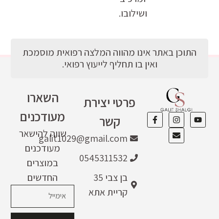
ושילובו.
התוכן באתר אינו מהווה המלצה רפואית מוסמכת
ואין בו תחליף לייעוץ רפואי.
השארו
פרטי יצירת
מעודכנים
קשר
שווה להישאר
galit1029@gmail.com
מעודכנים
0545311532
במוצרים
בן צבי 35
החדשים
קריית אתא