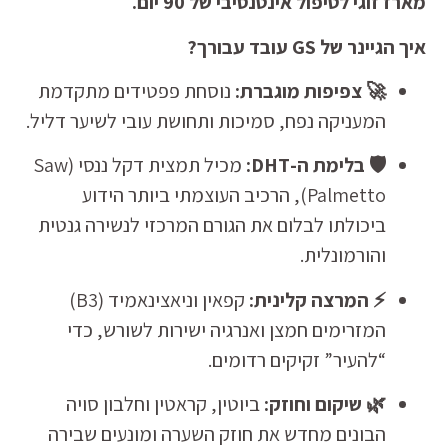
מארז זוגי לטיפול אינטנסיבי של 90 יום.
איך הגיינר של GS עובד עבורך?
🚀 צפיפות מוגברת:
נוסחת פפטידים מתקדמת
המעניקה נפח, סמיכות ותחושת עובי לשיער דליל.
🛡️ בלימת ה-DHT:
מכיל תמצית דקל ננסי (Saw
Palmetto), הרכיב העוצמתי ביותר הידוע
ביכולתו לבלום את הגורם המרכזי לנשירה גנטית
והורמונלית.
⚡ המרצה קלינית:
קפאין וניאצינאמיד (B3)
המזרימים חמצן ואנרגיה ישירות לשורש, כדי
“להעיר” זקיקים רדומים.
🌿 שיקום וחוזק:
ביוטין, קראטין וחלבון סויה
הבונים מחדש את חוזק השערה ומונעים שבירה