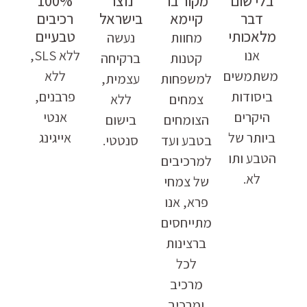
בלי שום
מקור בר
נוצר
100%
דבר
קיימא
בישראל
רכיבים
מלאכותי
טבעיים
מחוות
נעשה
אנו
ללא SLS,
קטנות
ברקיחה
משתמשים
ללא
למשפחות
עצמית,
ביסודות
פרבנים,
צמחים
ללא
היקרים
אנטי
הצומחים
בישום
ביותר של
אייגינג
בטבע ועד
סנטטי.
הטבע ותו
למרכיבים
לא.
של צמחי
פרא, אנו
מתייחסים
ברצינות
לכל
מרכיב
ומרכיב