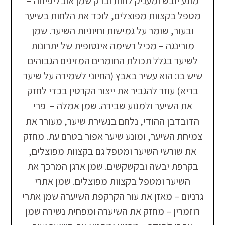
מונע יובש ומעניק לחות וברק שמן אובליפיחה –
מטפל בקצוות מפוצלים, לוכד את הלחות בשיער
ובעור, שומר על גמישות וחיוניות השיער. שמן
מורינגה – מכיל רשימה אינסופית של יתרונות
לשיער בגלל תכולת החומרים המזינים הגבוהים
שיש בו: הוא עשיר באבץ (החיוני לשמירה על שיער
בריא) עוזר להגביר את ייצור הקרטין בכדי לחזק
את השיער ולמנוע שבירה. שמן אמלה – פרי
הדובדבן ההודי, נלחם בנשירת שיער, מעורר את
צמיחת השיער, ומונע שיער אפור בטרם עת. מחזק
את שורשי השיער ומטפל גם בקצוות מפוצלים,
בקרפת יבשה ובקשקשים. שמן ארגן המרכך את
השיער ומטפל בקצוות מפוצלים. שמן אתרי
גרניום – מאזן את עור הקרקפת השיערה שמן אתרי
רוזמרין – מחזק את השיערה ומפחית נשירה שמן