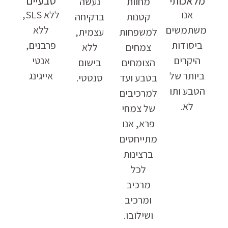
מלאכותי
טבעיים
מחוות
נעשה
אנו
ללא SLS,
קטנות
ברקיחה
משתמשים
ללא
למשפחות
עצמית,
ביסודות
פרבנים,
צמחים
ללא
היקרים
אנטי
הצומחים
בישום
ביותר של
אייגינג
בטבע ועד
סנטטי.
הטבע ותו
למרכיבים
לא.
של צמחי
פרא, אנו
מתייחסים
ברצינות
לכל
מרכיב
ומרכיב
ושילובו.