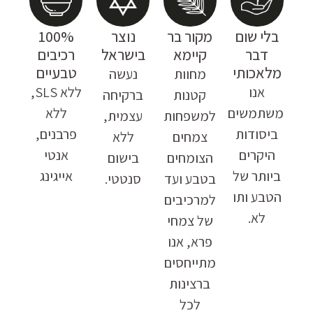
בלי שום
מקור בר
נוצר
100%
דבר
קיימא
בישראל
רכיבים
מלאכותי
טבעיים
מחוות
נעשה
אנו
ללא SLS,
קטנות
ברקיחה
משתמשים
ללא
למשפחות
עצמית,
ביסודות
פרבנים,
צמחים
ללא
היקרים
אנטי
הצומחים
בישום
ביותר של
אייגינג
בטבע ועד
סנטטי.
הטבע ותו
למרכיבים
לא.
של צמחי
פרא, אנו
מתייחסים
ברצינות
לכל