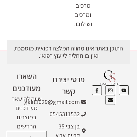
מרכיב
ומרכיב
ושילובו.
התוכן באתר אינו מהווה המלצה רפואית מוסמכת
ואין בו תחליף לייעוץ רפואי.
השארו
פרטי יצירת
מעודכנים
קשר
שווה להישאר
galit1029@gmail.com
מעודכנים
0545311532
במוצרים
בן צבי 35
החדשים
קריית אתא