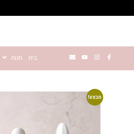
בית
חנות
מבצע!