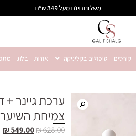
משלוח חינם מעל 349 ש”ח
קורסים
טיפולים בקליניקה
אודות
בלוג
מתכו
ערכת גיינר + 
צמיחת השיער
₪
549.00
₪
628.00