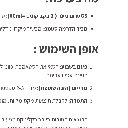
GSסרום גיינר ( 2 בקבוקונים =60ml):
סרו
מכיר הדרמה סטמפ:
מכשיר מיקרו-נידלינג מתכוונן (0-3.0 מ”מ) ע
אופן השימוש :
פעם בשבוע:
הגיינר ועסי בעדינות.
מדי יום (הזנה שוטפת):
מרחי 2-3 טפטפות מהגיינר על קרקפת נקייה (ללא שימוש בסטאמפר) ועסי לתוך העור.
התמדה:
לקבלת תוצאות מקסימליות, מומלץ ל
התוצאות הטובות ביותר בקליניקה מגיעות