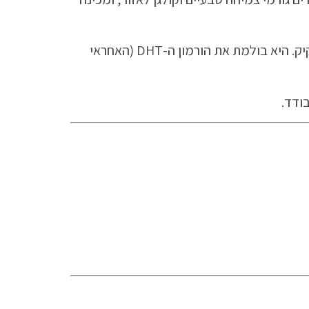
ברגע שהתעלות פתוחות, פורמולת הפפטידים והדקל הננסי חודרת ישירות ללב הזקיק. היא בולמת את הורמון ה-DHT (האחראי
ודד.