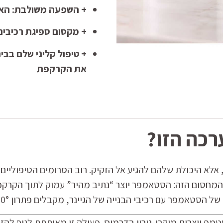
+ השפעה משולבת: האצ
+ מקסום ספיגת רכיבים פע
+ טיפול קליני שלם בב
את הקרקפת
כה הזו?
, אלא היכולת שלהם להגיע אל הזקיק. רוב הסרומים הטיפוליים
חסום הזה: הסטאמפר יוצר “נתיב מהיר” עמוק לתוך הקרקפת
כיבי הבנייה של הגיינר, מקבלים פתרון 360° לשיער דליל וחסר חיוניות.
יוצרות מיקרו-גירוי בדרמיס. פעולה זו מאותתת לגוף להזרים