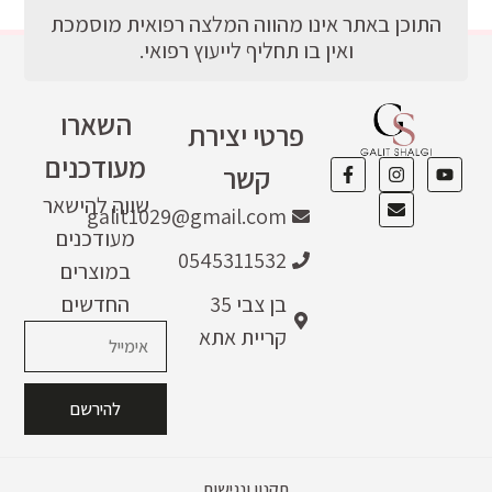
התוכן באתר אינו מהווה המלצה רפואית מוסמכת
ואין בו תחליף לייעוץ רפואי.
השארו
פרטי יצירת
מעודכנים
קשר
שווה להישאר
galit1029@gmail.com
מעודכנים
0545311532
במוצרים
בן צבי 35
החדשים
קריית אתא
להירשם
תקנון ונגישות