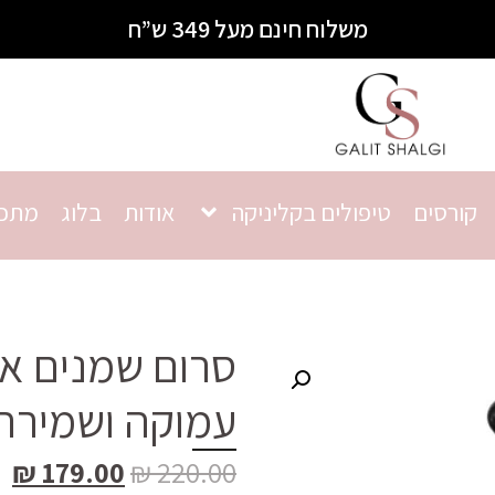
משלוח חינם מעל 349 ש”ח
קורסים
טיפולים בקליניקה
אודות
בלוג
מתכו
סרום שמנים אנט
עמוקה ושמירה 
₪
179.00
₪
220.00