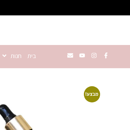
בית
חנות
מבצע!