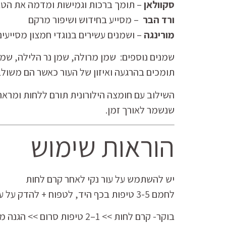
סקוולאן
– תומך ברכות וגמישות ומדמה את הטב
ורד הבר
– מסייע בחידוש ושיפור מרקם
מורינגה
– ושמנים עשירים בנוגדי חמצון מסייעים
שמנים נוספים: שמן מרולה, שמן נר הלילה, שמנים
תומכים בהרגעה ואיזון של העור כאשר הם משולבי
השילוב עם חומצה הילורונית תורם ללחות ומראה
שנשמר לאורך זמן.
הוראות שימוש
יש להשתמש על עור נקי לאחר קרם לחות
לחמם 3-5 טיפות בכף היד, לטפוח + להדק על עור נקי. להספיג היטב, להמתין דקה ולמרוח קרם פנים לפי הצורך.
בוקר- קרם לחות >> 1–2 טיפות סרום >> הגנה מהשמש