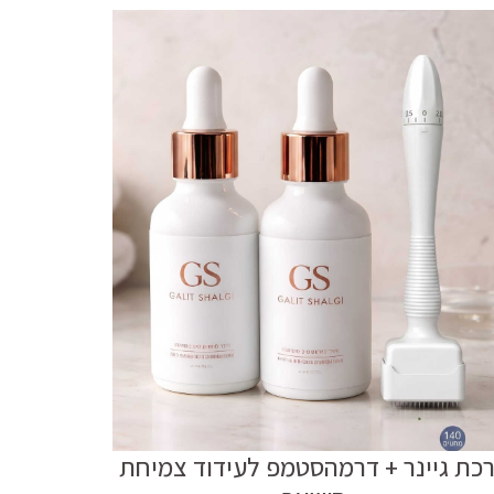
כת גיינר + דרמהסטמפ לעידוד צמיחת