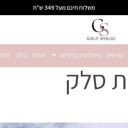
משלוח חינם מעל 349 ש”ח
קורסים
טיפולים בקליניקה
אודות
בלוג
מתכו
 סלק