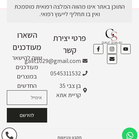
התוכן באתר אינו מהווה המלצה רפואית מוסמכת
ואין בו תחליף לייעוץ רפואי.
השארו
פרטי יצירת
מעודכנים
קשר
שווה להישאר
galit1029@gmail.com
מעודכנים
0545311532
במוצרים
בן צבי 35
החדשים
קריית אתא
להירשם
תקנון ונגישות