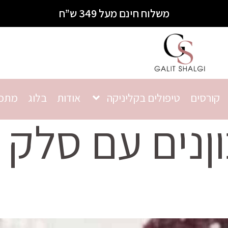
משלוח חינם מעל 349 ש”ח
קורסים
טיפולים בקליניקה
אודות
בלוג
מתכו
ןנים עם סלק