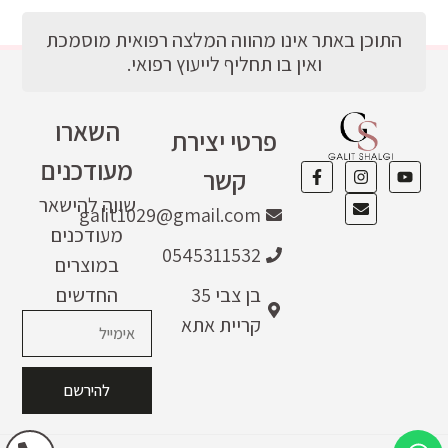
התוכן באתר אינו מהווה המלצה רפואית מוסמכת
ואין בו תחליף לייעוץ רפואי.
השארו
פרטי יצירת
מעודכנים
קשר
שווה להישאר
galit1029@gmail.com
מעודכנים
0545311532
במוצרים
בן צבי 35
החדשים
קריית אתא
להירשם