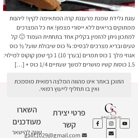
עוגת גלידת שמנת מרעננת קרה המתאימה לקיץ! ליהנות
ממתוקים בריאים ללא ייסורי מצפון! את כל המצרכים
למתכון ניתן להזמין בקליק אחד בתחתית העמוד 🙂 קל
טעים ובריא מצרכים לבסיס: ¾ כוס שיבולת שועל ½ כוס
אגוזי מלך 1 כוס תמרים (בערך 10) 1 כף שמן קוקוס למילוי:
1.5 כוסות קשיו מושרים למשך שעתיים 1/4 כוס + […]
התוכן באתר אינו מהווה המלצה רפואית מוסמכת
ואין בו תחליף לייעוץ רפואי.
השארו
פרטי יצירת
מעודכנים
קשר
שווה להישאר
galit1029@gmail.com