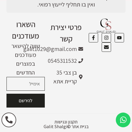
ואין בו תחליף לייעוץ רפואי.
השארו
פרטי יצירת
מעודכנים
קשר
שווה להישאר
galit1029@gmail.com
מעודכנים
0545311532
במוצרים
בן צבי 35
החדשים
קריית אתא
להירשם
תקנון ונגישות
בניית אתר
Galit Shalgi©