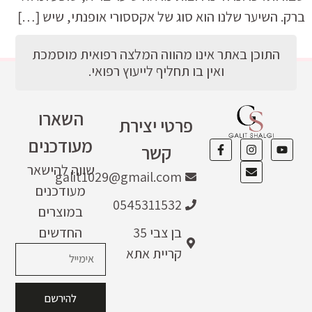
ברק. השיער שלנו הוא סוג של אקססורי אופנתי, שיש […]
התוכן באתר אינו מהווה המלצה רפואית מוסמכת
ואין בו תחליף לייעוץ רפואי.
השארו
פרטי יצירת
מעודכנים
קשר
שווה להישאר
galit1029@gmail.com
מעודכנים
0545311532
במוצרים
בן צבי 35
החדשים
קריית אתא
להירשם