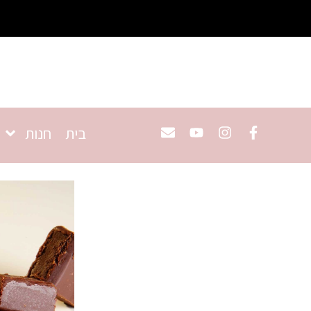
בית
חנות